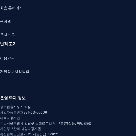
화음 홈페이지
구성원
오시는 길
법적 고지
이용약관
개인정보처리방침
운영 주체 정보
상호
법률사무소 화음
사업자등록번호
381-53-00206
대표자
정재권
주소
서울특별시 강남구 논현로71길 10, 4층(역삼동, 써밋빌딩)
개인정보관리 책임자
정재권
통신판매업신고
2019-서울강남-02639