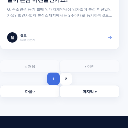
Q. 주소변경 등기 할때 임대차계약서상 임차일이 본점 이전일인
가요? 법인사업자 본점소재지에서는 2주이내로 등기하지않으
면 과태료가 나온다하더라구요. 혹시 본점 이전날짜를 임대차계
약서 날짜에 적용되는건가요?? 임대차계약서 미리작성했을경우
는 어떻게되는건지... 상관이 없는건가요? A. 안녕하세요. 첼로
첼로
→
첼
법인등기를 운영하고 있는 법률사무소 화음입니다. 1. 임대차계
Cello 전문가
약서의 경우 등기소에서…
« 처음
‹ 이전
1
2
다음 ›
마지막 »