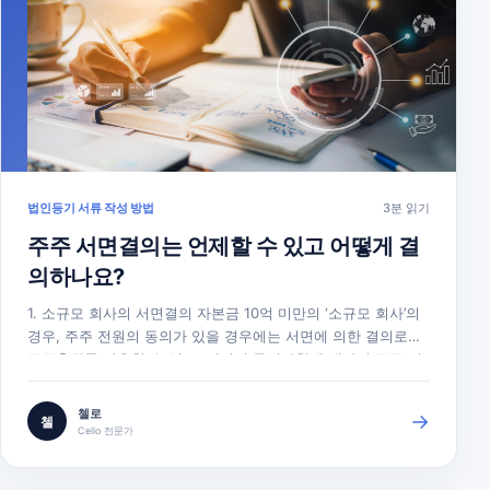
법인등기 서류 작성 방법
3분 읽기
주주 서면결의는 언제할 수 있고 어떻게 결
의하나요?
1. 소규모 회사의 서면결의 자본금 10억 미만의 ‘소규모 회사’의
경우, 주주 전원의 동의가 있을 경우에는 서면에 의한 결의로써
주주총회를 갈음할 수 있고, 결의의 목적사항에 대하여 주주 전
원이 서면으로 동의한 때에는 서면에 의한 결의가 있는 것으로
보고(상법 제363조 제4항 2문), 이러한 서면에 의한 결의는 주
첼로
→
첼
주총회의 결의와 동일한 효력이 있습니다(상법 제363조 제5
Cello 전문가
항). 주주…