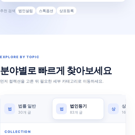
추천 검색
법인설립
스톡옵션
상표등록
EXPLORE BY TOPIC
분야별로 빠르게 찾아보세요
먼저 컬렉션을 고른 뒤 필요한 세부 카테고리로 이동하세요.
법률 일반
법인등기
상표서
법
법
상
30
개 글
83
개 글
16
개 글
COLLECTION