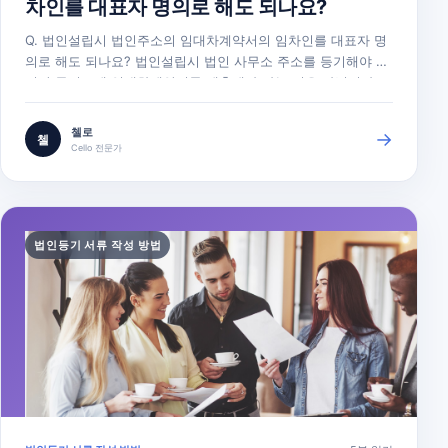
차인를 대표자 명의로 해도 되나요?
Q. 법인설립시 법인주소의 임대차계약서의 임차인를 대표자 명
의로 해도 되나요? 법인설립시 법인 사무소 주소를 등기해야 하
지만 등기소에 임대차계약서를 제출해야 하는 것은 아닙니다.
다만, 세무서에 사업자등록시 임대차계약서(전대차의 경우 전대
차계약서 및 전대차동의서)를 제출해야 하므로 법인 주소를 확
첼로
→
첼
보하기 위하여 임대차계약을 법인설립 전에 체결하는 경우가 많
Cello 전문가
습니다. 많은 경우 법인설립등기…
법인등기 서류 작성 방법