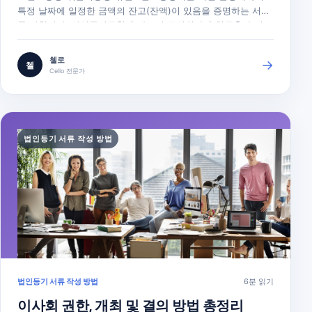
특정 날짜에 일정한 금액의 잔고(잔액)이 있음을 증명하는 서류
를 말합니다. 상업등기규칙에 따르면 주식회사에 현금출자 시
등기신청서에 납입금 보관을 증명하는 서류를 첨부해야 합니다.
납입금 보관을 증명하는 서류로는 원칙적으로 주금납입보관증
첼로
→
첼
명서를 제출하여야 합니다. 그러나 상법은 자본금이 10억 미만
Cello 전문가
인 법인의 설립 또는 증자(신주…
법인등기 서류 작성 방법
법인등기 서류 작성 방법
6분 읽기
이사회 권한, 개최 및 결의 방법 총정리