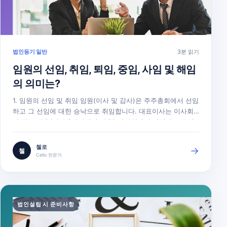
법인등기 일반
3분 읽기
임원의 선임, 취임, 퇴임, 중임, 사임 및 해임
의 의미는?
1. 임원의 선임 및 취임 임원(이사 및 감사)은 주주총회에서 선임
하고 그 선임에 대한 승낙으로 취임합니다. 대표이사는 이사회
가 있는 경우(이사 3인이상인 경우) 이사회에서 선임하고 승낙
하면 취임하게 됩니다. * 주주총회 또는 이사회에서 선임이 되고
취임을 승낙했다면 취임을 등기 원인으로 하여 임원변경을 법원
첼로
→
첼
등기소에 등기하여야 합니다. * 일반 서류등기의 경우, 취임승낙
Cello 전문가
의사를 증명하기…
법인설립 시 준비사항