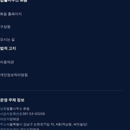
법률사무소 화음
화음 홈페이지
구성원
오시는 길
법적 고지
이용약관
개인정보처리방침
운영 주체 정보
상호
법률사무소 화음
사업자등록번호
381-53-00206
대표자
정재권
주소
서울특별시 강남구 논현로71길 10, 4층(역삼동, 써밋빌딩)
개인정보관리 책임자
정재권