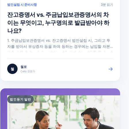
법인설립 시 준비사항
3분 읽기
잔고증명서 vs. 주금납입보관증명서의 차
이는 무엇이고, 누구명의로 발급받아야 하
나요?
1. 주금납입보관증명서 vs. 잔고증명서 법인설립 시, 그리고 투
자를 받아서 유상증자 등을 하여 등하는 경우에는 납입할 자본
금을 은행에서 보관하고 있다는 것을 증명하는 서류를 등기소에
제출해야 합니다. 은행에서 떼주는 이러한 증명서를 "주금납입
보관증명서"라고 합니다. 은행에서 주금납입보관증명서를 떼려
첼로
→
첼
면 법인설립의 경우 원시정관, 발기인 회의록, 발기인 주식인수
Cello 전문가
증 등이 필요하고,…
법인등기 일반